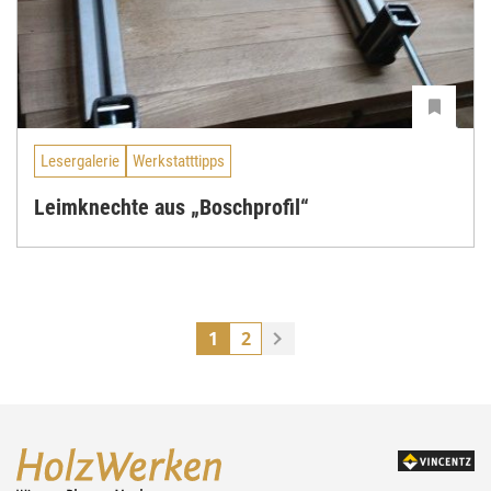
Lesergalerie
Werkstatttipps
Leimknechte aus „Boschprofil“
1
2