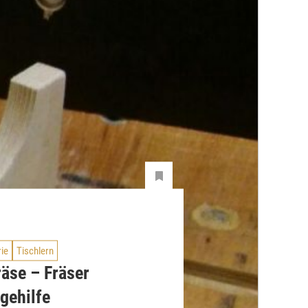
rie
Tischlern
äse – Fräser
gehilfe