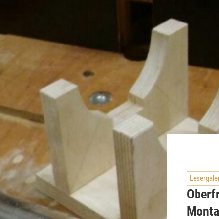
Lesergale
Oberfr
Monta