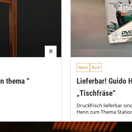
News
Buch
n thema “
Lieferbar! Guido
„Tischfräse“
Druckfrisch lieferbar si
Henn zum Thema Station