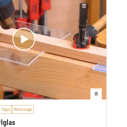
Tipps
Werkzeuge
lglas