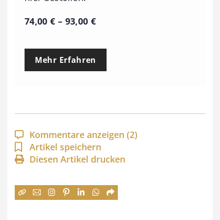
P
74,00
€
–
93,00
€
r
e
Mehr Erfahren
i
s
s
p
a
Kommentare anzeigen
(2)
n
Artikel speichern
Diesen Artikel drucken
n
e
:
7