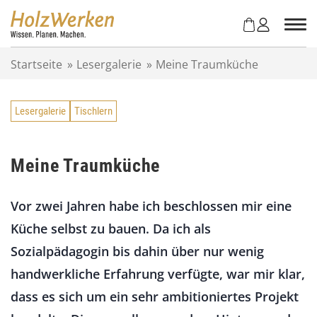
Z
u
m
I
Startseite
»
Lesergalerie
»
Meine Traumküche
n
h
a
Lesergalerie
Tischlern
l
t
s
p
Meine Traumküche
r
i
Vor zwei Jahren habe ich beschlossen mir eine
n
g
Küche selbst zu bauen. Da ich als
e
Sozialpädagogin bis dahin über nur wenig
n
handwerkliche Erfahrung verfügte, war mir klar,
dass es sich um ein sehr ambitioniertes Projekt