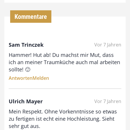
4
,
Kommentare
0
0
Sam Trinczek
Vor 7 Jahren
€
Hammer! Hut ab! Du machst mir Mut, dass
b
ich an meiner Traumküche auch mal arbeiten
i
sollte! 🙂
s
Antworten
Melden
9
3
Ulrich Mayer
Vor 7 Jahren
,
Mein Respekt. Ohne Vorkenntnisse so etwas
0
zu fertigen ist echt eine Hochleistung. Sieht
0
sehr gut aus.