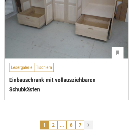
Lesergalerie
Tischlern
Einbauschrank mit vollausziehbaren
Schubkästen
1
2
…
6
7