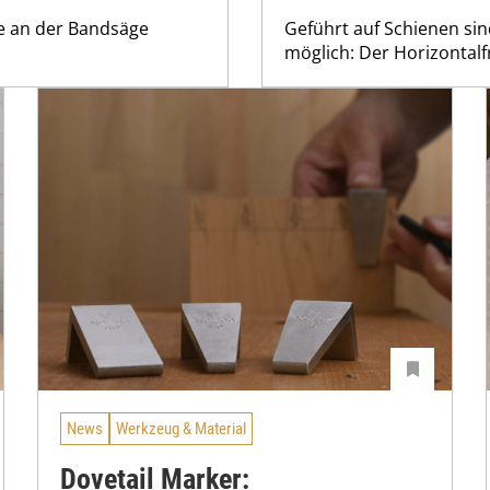
te an der Bandsäge
Geführt auf Schienen si
möglich: Der Horizontalf
News
Werkzeug & Material
Dovetail Marker: