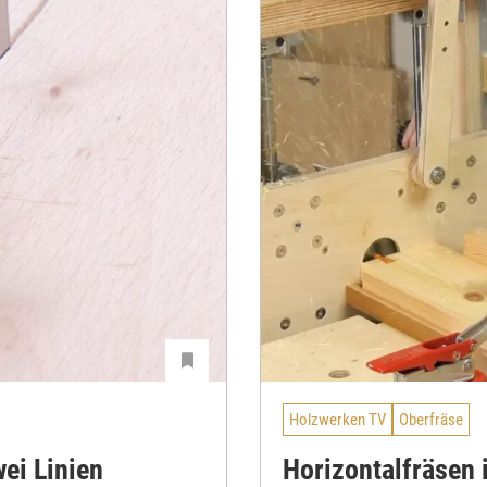
Holzwerken TV
Oberfräse
ei Linien
Horizontalfräsen 