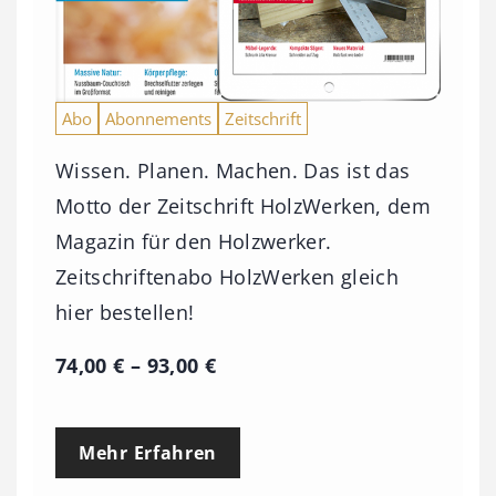
Abo
Abonnements
Zeitschrift
Wissen. Planen. Machen. Das ist das
Motto der Zeitschrift HolzWerken, dem
Magazin für den Holzwerker.
Zeitschriftenabo HolzWerken gleich
hier bestellen!
P
74,00
€
–
93,00
€
r
e
Mehr Erfahren
i