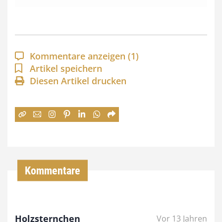
s
s
p
a
Kommentare anzeigen
(1)
n
Artikel speichern
Diesen Artikel drucken
n
e
:
7
4
,
Kommentare
0
0
Holzsternchen
Vor 13 Jahren