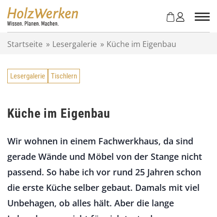
Z
u
m
I
Startseite
»
Lesergalerie
»
Küche im Eigenbau
n
h
a
Lesergalerie
Tischlern
l
t
s
p
Küche im Eigenbau
r
i
Wir wohnen in einem Fachwerkhaus, da sind
n
g
gerade Wände und Möbel von der Stange nicht
e
passend. So habe ich vor rund 25 Jahren schon
n
die erste Küche selber gebaut. Damals mit viel
Unbehagen, ob alles hält. Aber die lange