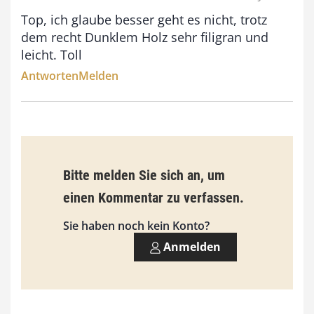
€
Top, ich glaube besser geht es nicht, trotz
b
dem recht Dunklem Holz sehr filigran und
i
leicht. Toll
s
Antworten
Melden
9
3
,
0
Bitte melden Sie sich an, um
0
einen Kommentar zu verfassen.
Sie haben noch kein Konto?
€
Anmelden