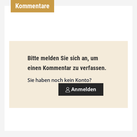
,
Kommentare
0
0
€
b
Bitte melden Sie sich an, um
i
einen Kommentar zu verfassen.
s
9
Sie haben noch kein Konto?
3
Anmelden
,
0
0