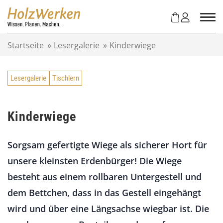
Z
u
m
I
Startseite
»
Lesergalerie
»
Kinderwiege
n
h
a
Lesergalerie
Tischlern
l
t
s
p
Kinderwiege
r
i
Sorgsam gefertigte Wiege als sicherer Hort für
n
g
unsere kleinsten Erdenbürger! Die Wiege
e
besteht aus einem rollbaren Untergestell und
n
dem Bettchen, dass in das Gestell eingehängt
wird und über eine Längsachse wiegbar ist. Die