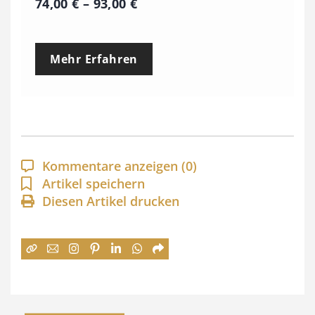
P
74,00
€
–
93,00
€
r
e
Mehr Erfahren
i
s
s
p
a
Kommentare anzeigen
(0)
n
Artikel speichern
Diesen Artikel drucken
n
e
:
7
4