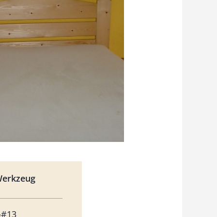
Werkzeug
&#13