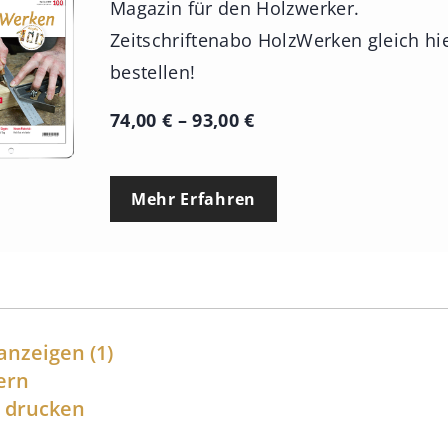
Magazin für den Holzwerker.
Zeitschriftenabo HolzWerken gleich hi
bestellen!
P
74,00
€
–
93,00
€
r
e
Mehr Erfahren
i
s
s
p
a
anzeigen
(1)
n
ern
l drucken
n
e