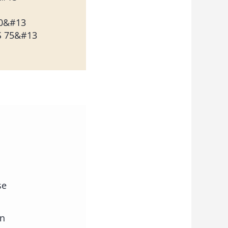
00&#13
S 75&#13
se
en