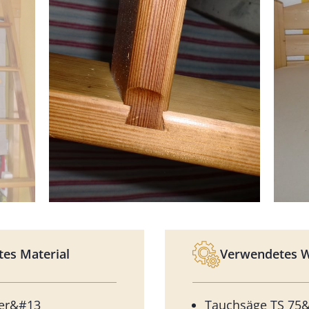
es Material
Verwendetes 
ter&#13
Tauchsäge TS 75