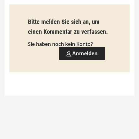
€
b
Bitte melden Sie sich an, um
i
einen Kommentar zu verfassen.
s
9
Sie haben noch kein Konto?
3
Anmelden
,
0
0
€