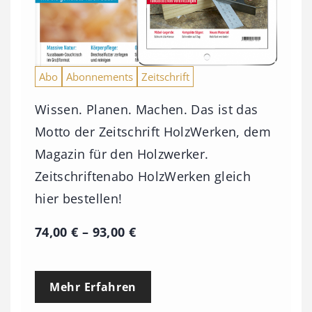
Abo
Abonnements
Zeitschrift
Wissen. Planen. Machen. Das ist das
Motto der Zeitschrift HolzWerken, dem
Magazin für den Holzwerker.
Zeitschriftenabo HolzWerken gleich
hier bestellen!
P
74,00
€
–
93,00
€
r
e
Mehr Erfahren
i