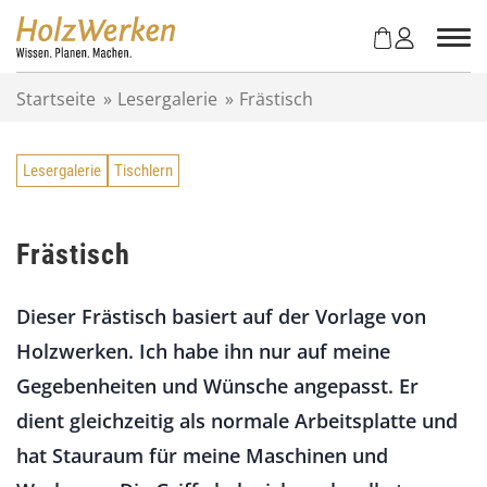
Z
u
m
I
Startseite
»
Lesergalerie
»
Frästisch
n
h
a
Lesergalerie
Tischlern
l
t
s
p
Frästisch
r
i
Dieser Frästisch basiert auf der Vorlage von
n
g
Holzwerken. Ich habe ihn nur auf meine
e
Gegebenheiten und Wünsche angepasst. Er
n
dient gleichzeitig als normale Arbeitsplatte und
hat Stauraum für meine Maschinen und