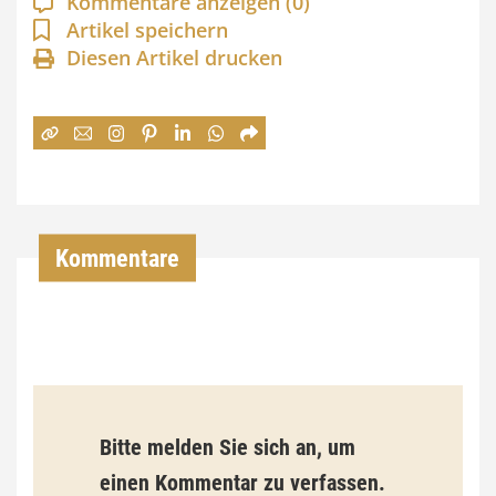
Kommentare anzeigen
(0)
n
Artikel speichern
Diesen Artikel drucken
n
e
:
7
4
,
Kommentare
0
0
€
b
Bitte melden Sie sich an, um
i
einen Kommentar zu verfassen.
s