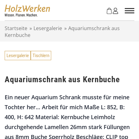
Z
u
m
I
Startseite
»
Lesergalerie
»
Aquariumschrank aus
n
Kernbuche
h
a
l
Lesergalerie
Tischlern
t
s
p
r
Aquariumschrank aus Kernbuche
i
n
Ein neuer Aquarium Schrank musste für meine
g
e
Tochter her… Arbeit für mich Maße L: 852, B:
n
400, H: 642 Material: Kernbuche Leimholz
durchgehende Lamellen 26mm stark Füllungen
aus 8mm Buche Sperrholz Beschläge: CLIP top