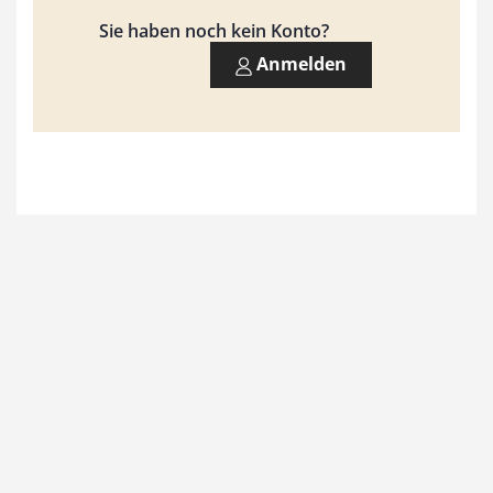
9
Sie haben noch kein Konto?
3
Anmelden
,
0
0
€