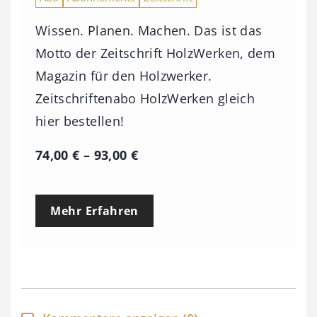
Wissen. Planen. Machen. Das ist das
Motto der Zeitschrift HolzWerken, dem
Magazin für den Holzwerker.
Zeitschriftenabo HolzWerken gleich
hier bestellen!
P
74,00
€
–
93,00
€
r
e
Mehr Erfahren
i
s
s
p
a