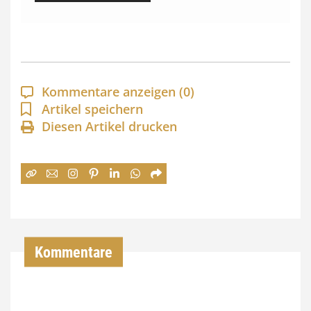
s
s
p
a
Kommentare anzeigen
(0)
n
Artikel speichern
Diesen Artikel drucken
n
e
:
7
4
,
Kommentare
0
0