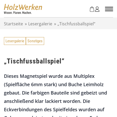
Z
u
m
I
Startseite
»
Lesergalerie
»
„Tischfussballspiel“
n
h
a
Lesergalerie
Sonstiges
l
t
s
p
„Tischfussballspiel“
r
i
Dieses Magnetspiel wurde aus Multiplex
n
g
(Spielfläche 6mm stark) und Buche Leimholz
e
gebaut. Die farbigen Bauteile sind gebeizt und
n
anschließend klar lackiert worden. Die
Eckverbindungen des Spielfeldes wurden auf