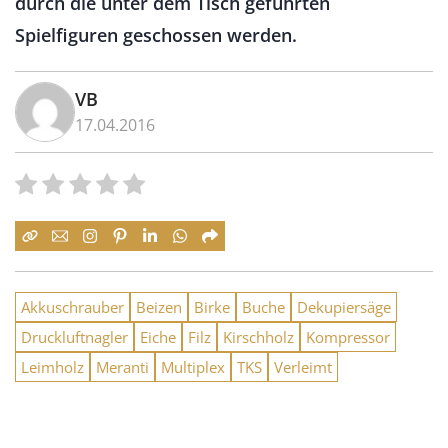
durch die unter dem Tisch geführten
Spielfiguren geschossen werden.
VB
17.04.2016
Akkuschrauber
Beizen
Birke
Buche
Dekupiersäge
Druckluftnagler
Eiche
Filz
Kirschholz
Kompressor
Leimholz
Meranti
Multiplex
TKS
Verleimt