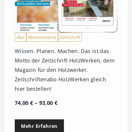
Abo
Abonnements
Zeitschrift
Wissen. Planen. Machen. Das ist das
Motto der Zeitschrift HolzWerken, dem
Magazin für den Holzwerker.
Zeitschriftenabo HolzWerken gleich
hier bestellen!
P
74,00
€
–
93,00
€
r
e
Mehr Erfahren
i