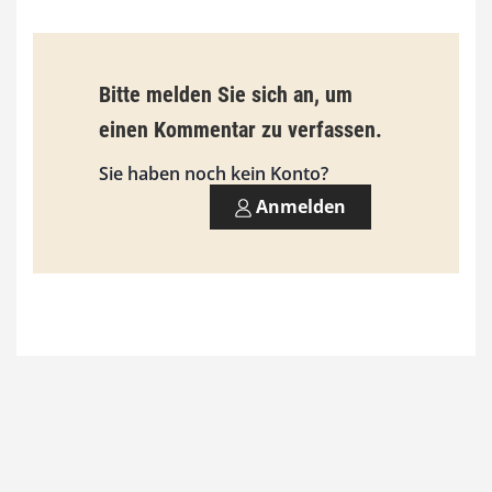
€
b
Bitte melden Sie sich an, um
i
einen Kommentar zu verfassen.
s
9
Sie haben noch kein Konto?
3
Anmelden
,
0
0
€