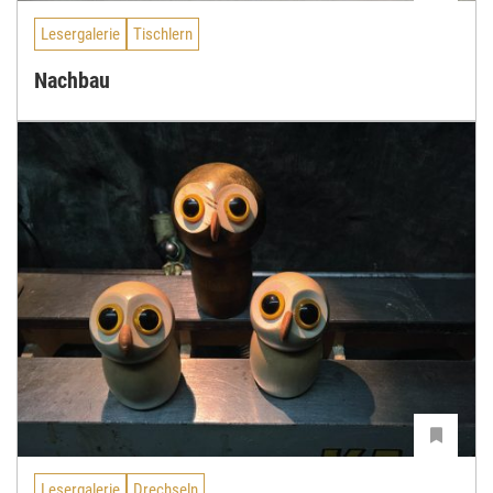
Lesergalerie
Tischlern
Nachbau
Lesergalerie
Drechseln