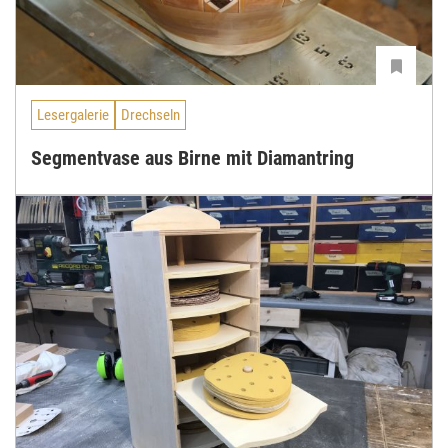
Lesergalerie
Drechseln
Segmentvase aus Birne mit Diamantring