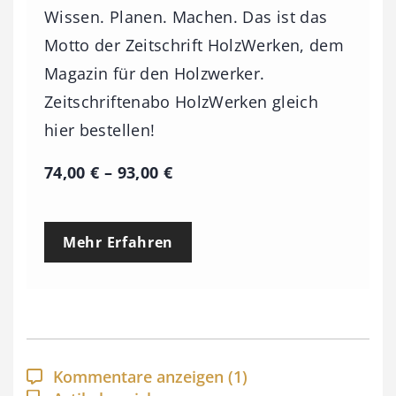
Wissen. Planen. Machen. Das ist das
Motto der Zeitschrift HolzWerken, dem
Magazin für den Holzwerker.
Zeitschriftenabo HolzWerken gleich
hier bestellen!
P
74,00
€
–
93,00
€
r
e
Mehr Erfahren
i
s
s
p
a
Kommentare anzeigen
(1)