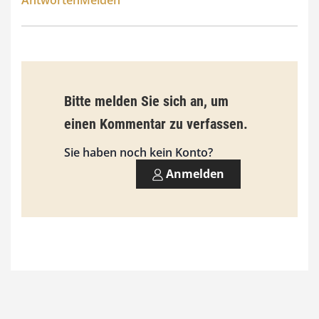
9
3
,
0
0
Bitte melden Sie sich an, um
einen Kommentar zu verfassen.
€
Sie haben noch kein Konto?
Anmelden