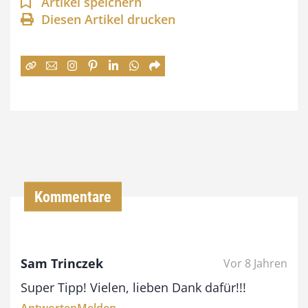
n
Artikel speichern
Diesen Artikel drucken
n
e
:
7
4
,
0
0
Kommentare
€
b
Sam Trinczek
Vor 8 Jahren
i
Super Tipp! Vielen, lieben Dank dafür!!!
s
Antworten
Melden