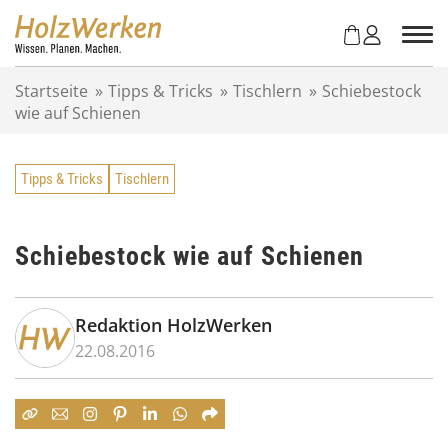
Z
u
m
I
Startseite
»
Tipps & Tricks
»
Tischlern
»
Schiebestock
n
wie auf Schienen
h
a
l
Tipps & Tricks
Tischlern
t
s
p
r
Schiebestock wie auf Schienen
i
n
g
Redaktion HolzWerken
e
22.08.2016
n