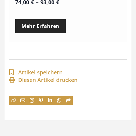
P
74,00
€
–
93,00
€
r
e
Mehr Erfahren
i
s
s
p
a
Artikel speichern
n
Diesen Artikel drucken
n
e
:
7
4