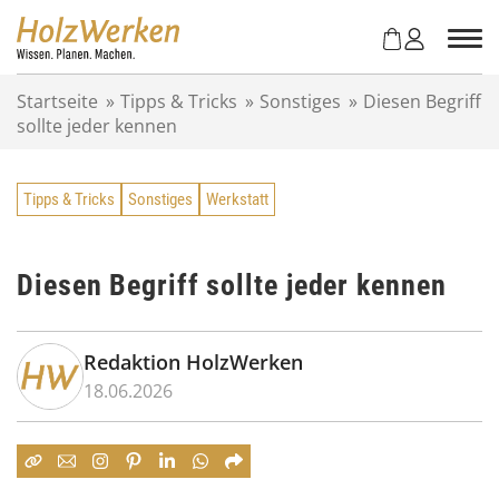
Z
u
m
I
Startseite
»
Tipps & Tricks
»
Sonstiges
»
Diesen Begriff
n
sollte jeder kennen
h
a
l
Tipps & Tricks
Sonstiges
Werkstatt
t
s
p
r
Diesen Begriff sollte jeder kennen
i
n
g
Redaktion HolzWerken
e
18.06.2026
n