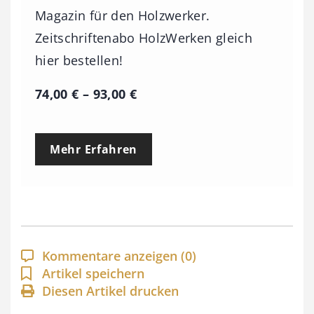
Magazin für den Holzwerker.
Zeitschriftenabo HolzWerken gleich
hier bestellen!
P
74,00
€
–
93,00
€
r
e
Mehr Erfahren
i
s
s
p
a
Kommentare anzeigen
(0)
n
Artikel speichern
Diesen Artikel drucken
n