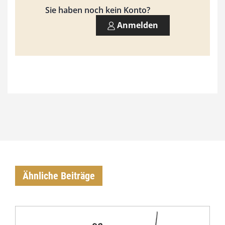
,
Sie haben noch kein Konto?
0
Anmelden
0
€
Ähnliche Beiträge