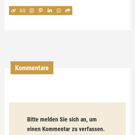
e
:
7
4
,
0
0
Kommentare
€
b
i
s
9
Bitte melden Sie sich an, um
3
einen Kommentar zu verfassen.