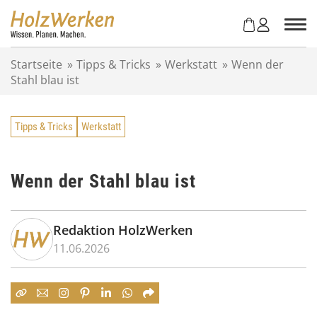
Z
u
m
I
Startseite
»
Tipps & Tricks
»
Werkstatt
»
Wenn der
n
Stahl blau ist
h
a
l
Tipps & Tricks
Werkstatt
t
s
p
r
Wenn der Stahl blau ist
i
n
g
Redaktion HolzWerken
e
11.06.2026
n