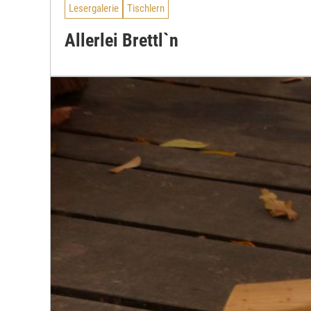
Lesergalerie
Tischlern
Allerlei Brettl`n