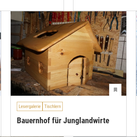
Lesergalerie
Tischlern
Bauernhof für Junglandwirte