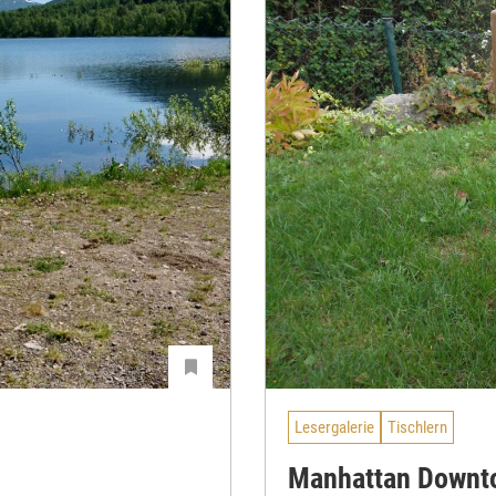
Lesergalerie
Tischlern
Manhattan Downt