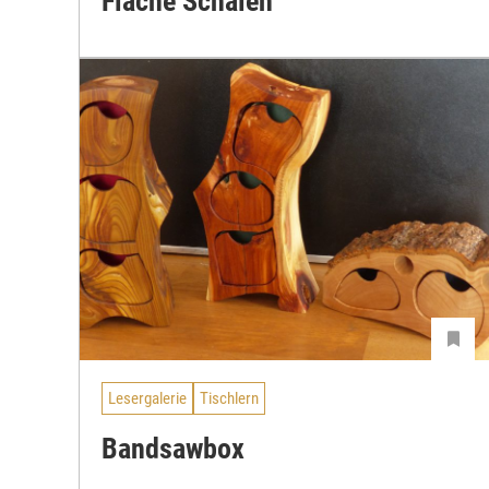
Flache Schalen
Lesergalerie
Tischlern
Bandsawbox