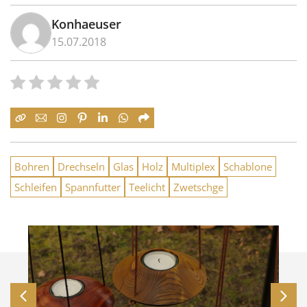
Konhaeuser
15.07.2018
Bohren
Drechseln
Glas
Holz
Multiplex
Schablone
Schleifen
Spannfutter
Teelicht
Zwetschge