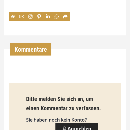
e
:
7
4
,
Kommentare
0
0
€
b
Bitte melden Sie sich an, um
i
einen Kommentar zu verfassen.
s
9
Sie haben noch kein Konto?
3
Anmelden