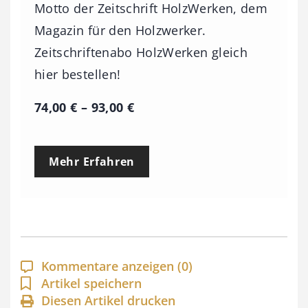
Motto der Zeitschrift HolzWerken, dem
Magazin für den Holzwerker.
Zeitschriftenabo HolzWerken gleich
hier bestellen!
P
74,00
€
–
93,00
€
r
e
Mehr Erfahren
i
s
s
p
a
Kommentare anzeigen
(0)
n
Artikel speichern
Diesen Artikel drucken
n