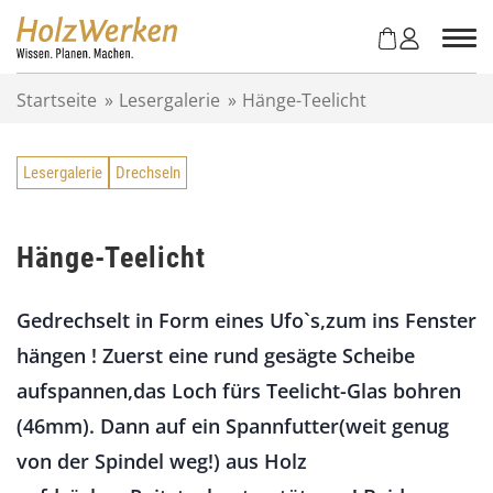
Z
u
m
I
Startseite
»
Lesergalerie
»
Hänge-Teelicht
n
h
a
Lesergalerie
Drechseln
l
t
s
p
Hänge-Teelicht
r
i
Gedrechselt in Form eines Ufo`s,zum ins Fenster
n
g
hängen ! Zuerst eine rund gesägte Scheibe
e
aufspannen,das Loch fürs Teelicht-Glas bohren
n
(46mm). Dann auf ein Spannfutter(weit genug
von der Spindel weg!) aus Holz