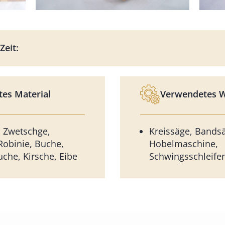
Zeit:
es Material
Verwendetes 
, Zwetschge,
Kreissäge, Bands
obinie, Buche,
Hobelmaschine,
uche, Kirsche, Eibe
Schwingsschleife