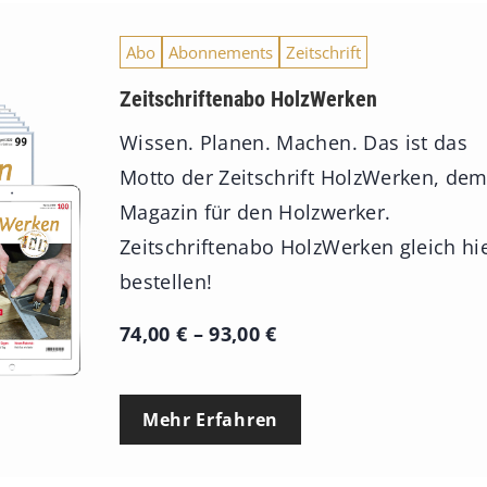
Abo
Abonnements
Zeitschrift
Zeitschriftenabo HolzWerken
Wissen. Planen. Machen. Das ist das
Motto der Zeitschrift HolzWerken, de
Magazin für den Holzwerker.
Zeitschriftenabo HolzWerken gleich hi
bestellen!
P
74,00
€
–
93,00
€
r
e
Mehr Erfahren
i
s