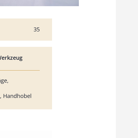
35
Werkzeug
äge,
r, Handhobel