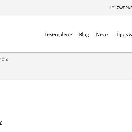
HOLZWERKE
Lesergalerie
Blog
News
Tipps &
holz
z