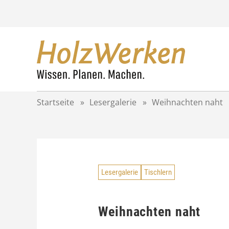
Z
u
m
I
n
h
a
l
t
Startseite
»
Lesergalerie
»
Weihnachten naht
s
p
r
i
n
g
Lesergalerie
Tischlern
e
n
Weihnachten naht