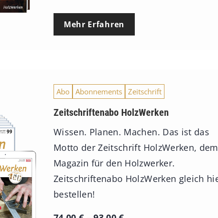
Mehr Erfahren
Abo
Abonnements
Zeitschrift
Zeitschriftenabo HolzWerken
Wissen. Planen. Machen. Das ist das
Motto der Zeitschrift HolzWerken, de
Magazin für den Holzwerker.
Zeitschriftenabo HolzWerken gleich hi
bestellen!
P
74,00
€
–
93,00
€