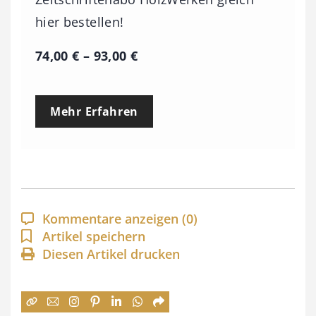
hier bestellen!
P
74,00
€
–
93,00
€
r
e
Mehr Erfahren
i
s
s
p
a
Kommentare anzeigen
(0)
n
Artikel speichern
Diesen Artikel drucken
n
e
: