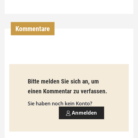
7
4
,
Kommentare
0
0
€
b
Bitte melden Sie sich an, um
i
einen Kommentar zu verfassen.
s
9
Sie haben noch kein Konto?
3
Anmelden
,
0