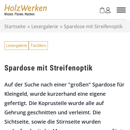
Z
u
m
I
Startseite
»
Lesergalerie
»
Spardose mit Streifenoptik
n
h
a
Lesergalerie
Tischlern
l
t
s
p
Spardose mit Streifenoptik
r
i
Auf der Suche nach einer "großen" Spardose für
n
g
Kleingeld, wurde kurzerhand eine eigene
e
gefertigt. Die Koprusteile wurde alle auf
n
Gehrung geschnitten und verleimt. Die
Sichtseite, sowie die Stirnseite wurden