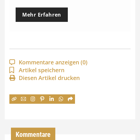
e
Mehr Erfahren
i
s
s
p
a
Kommentare anzeigen
(0)
n
Artikel speichern
Diesen Artikel drucken
n
e
:
7
4
,
Kommentare
0