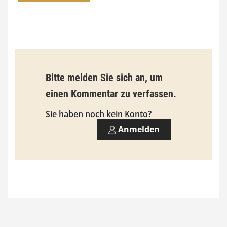
0
€
b
Bitte melden Sie sich an, um
i
einen Kommentar zu verfassen.
s
9
Sie haben noch kein Konto?
3
Anmelden
,
0
0
€