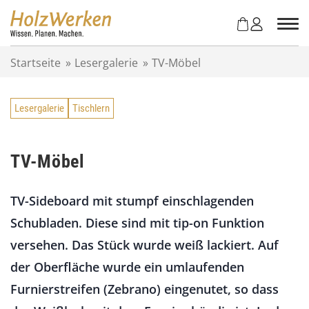
Z
u
m
I
Startseite
»
Lesergalerie
»
TV-Möbel
n
h
a
Lesergalerie
Tischlern
l
t
s
p
TV-Möbel
r
i
TV-Sideboard mit stumpf einschlagenden
n
g
Schubladen. Diese sind mit tip-on Funktion
e
versehen. Das Stück wurde weiß lackiert. Auf
n
der Oberfläche wurde ein umlaufenden
Furnierstreifen (Zebrano) eingenutet, so dass