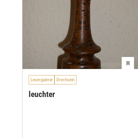
Lesergalerie
Drechseln
leuchter