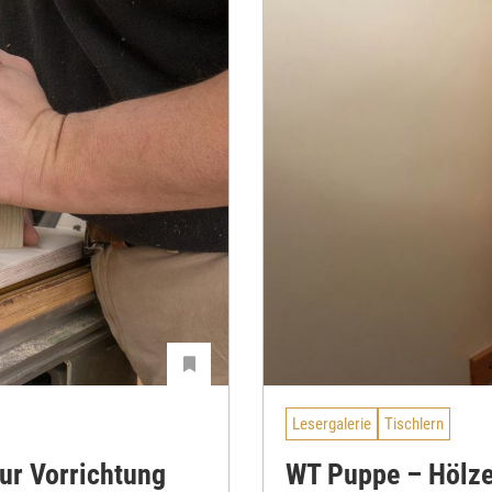
Lesergalerie
Tischlern
ur Vorrichtung
WT Puppe – Hölz