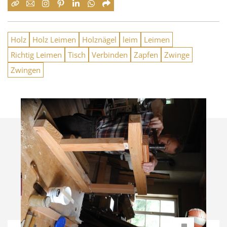
Holz
Holz Leimen
Holznägel
leim
Leimen
Richtig Leimen
Tisch
Verbinden
Zapfen
Zwinge
Zwingen