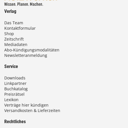
0
Verlag
€
Das Team
Kontaktformular
b
Shop
i
Zeitschrift
Mediadaten
s
Abo-Kündigungsmodalitäten
Newsletteranmeldung
9
3
Service
,
Downloads
0
Linkpartner
Buchkatalog
0
Preisrätsel
Lexikon
Verträge hier kündigen
Versandkosten & Lieferzeiten
€
Rechtliches