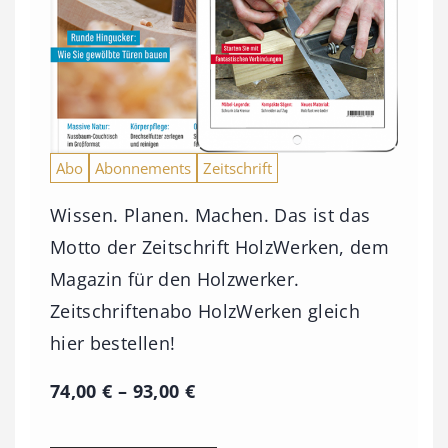
Abo
Abonnements
Zeitschrift
Wissen. Planen. Machen. Das ist das
Motto der Zeitschrift HolzWerken, dem
Magazin für den Holzwerker.
Zeitschriftenabo HolzWerken gleich
hier bestellen!
P
74,00
€
–
93,00
€
r