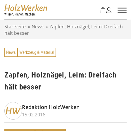
Z
u
m
I
Startseite
»
News
»
Zapfen, Holznägel, Leim: Dreifach
n
hält besser
h
a
l
News
Werkzeug & Material
t
s
p
r
Zapfen, Holznägel, Leim: Dreifach
i
hält besser
n
g
e
n
Redaktion HolzWerken
15.02.2016