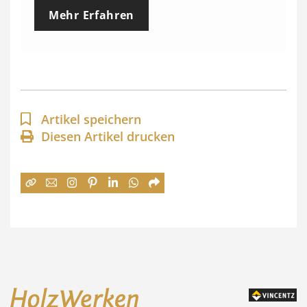
e
Mehr Erfahren
i
s
s
p
a
Artikel speichern
n
Diesen Artikel drucken
n
e
:
7
4
,
0