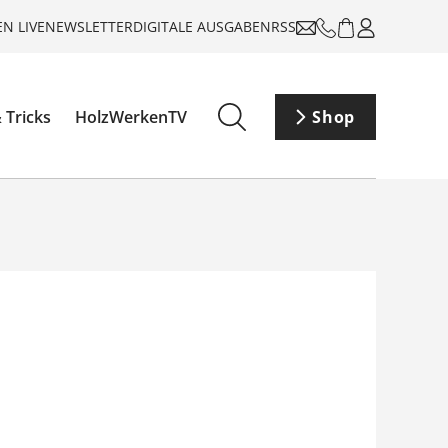
N LIVE
NEWSLETTER
DIGITALE AUSGABEN
RSS
 Tricks
HolzWerkenTV
Shop