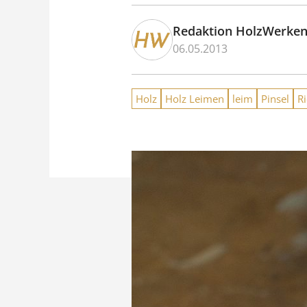
Redaktion HolzWerke
06.05.2013
Holz
Holz Leimen
leim
Pinsel
R