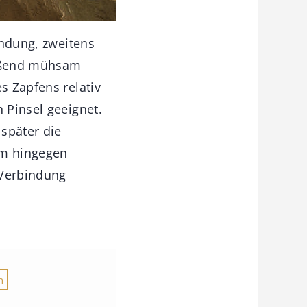
endung, zweitens
ießend mühsam
s Zapfens relativ
 Pinsel geeignet.
später die
im hingegen
 Verbindung
n