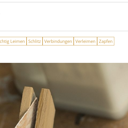
n
ichtig Leimen
Schlitz
Verbindungen
Verleimen
Zapfen