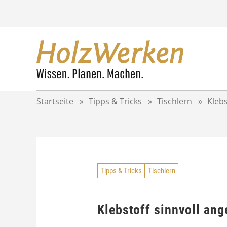
Z
u
m
I
n
h
a
l
t
Startseite
»
Tipps & Tricks
»
Tischlern
»
Klebs
s
p
r
i
n
g
Tipps & Tricks
Tischlern
e
n
Klebstoff sinnvoll an