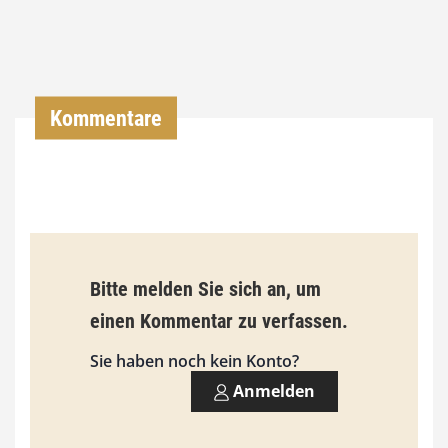
,
0
0
Kommentare
€
b
i
s
9
Bitte melden Sie sich an, um
3
einen Kommentar zu verfassen.
,
Sie haben noch kein Konto?
0
Anmelden
0