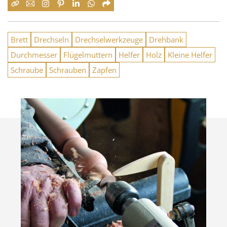
Brett
Drechseln
Drechselwerkzeuge
Drehbank
Durchmesser
Flügelmuttern
Helfer
Holz
Kleine Helfer
Schraube
Schrauben
Zapfen