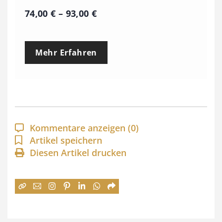
P
74,00
€
–
93,00
€
r
e
Mehr Erfahren
i
s
s
p
a
Kommentare anzeigen
(0)
n
Artikel speichern
Diesen Artikel drucken
n
e
:
7
4