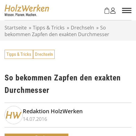
Z
u
m
I
Startseite
»
Tipps & Tricks
»
Drechseln
»
So
n
bekommen Zapfen den exakten Durchmesser
h
a
l
Tipps & Tricks
Drechseln
t
s
p
r
So bekommen Zapfen den exakten
i
Durchmesser
n
g
e
n
Redaktion HolzWerken
14.07.2016