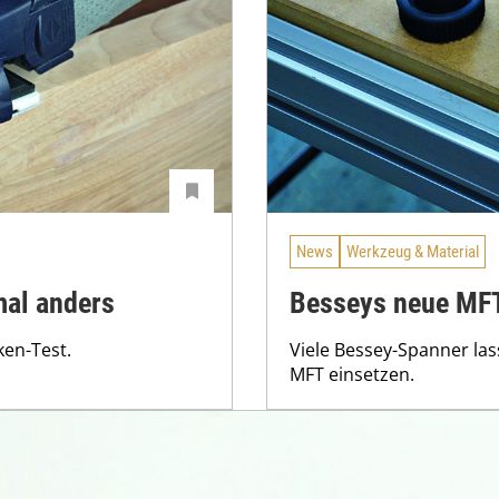
News
Werkzeug & Material
al anders
Besseys neue MFT
ken-Test.
Viele Bessey-Spanner lass
MFT einsetzen.