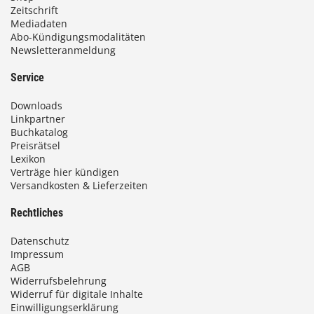
i
Zeitschrift
Mediadaten
s
Abo-Kündigungsmodalitäten
Newsletteranmeldung
9
3
Service
,
Downloads
0
Linkpartner
Buchkatalog
0
Preisrätsel
Lexikon
Verträge hier kündigen
Versandkosten & Lieferzeiten
€
Rechtliches
Datenschutz
Impressum
AGB
Widerrufsbelehrung
Widerruf für digitale Inhalte
Einwilligungserklärung