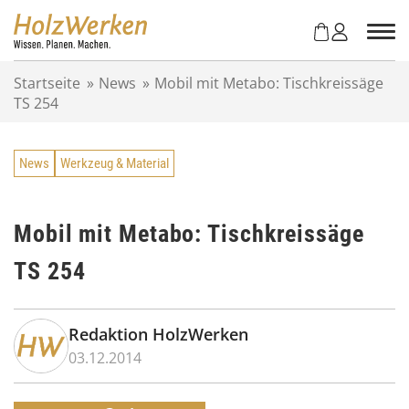
Z
u
m
I
Startseite
»
News
»
Mobil mit Metabo: Tischkreissäge
n
TS 254
h
a
l
News
Werkzeug & Material
t
s
p
r
Mobil mit Metabo: Tischkreissäge
i
TS 254
n
g
e
n
Redaktion HolzWerken
03.12.2014