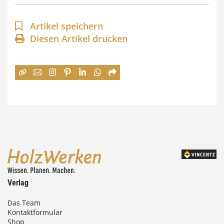
p
a
Artikel speichern
n
Diesen Artikel drucken
n
e
:
7
4
,
0
0
Verlag
€
Das Team
Kontaktformular
b
Shop