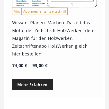
Abo
Abonnements
Zeitschrift
Wissen. Planen. Machen. Das ist das
Motto der Zeitschrift HolzWerken, dem
Magazin für den Holzwerker.
Zeitschriftenabo HolzWerken gleich
hier bestellen!
P
74,00
€
–
93,00
€
r
e
Mehr Erfahren
i
s
s