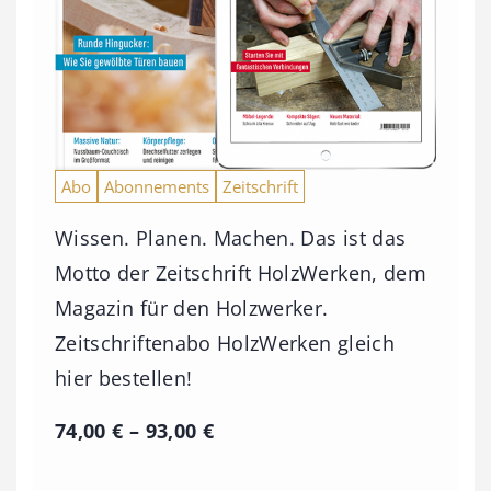
Abo
Abonnements
Zeitschrift
Wissen. Planen. Machen. Das ist das
Motto der Zeitschrift HolzWerken, dem
Magazin für den Holzwerker.
Zeitschriftenabo HolzWerken gleich
hier bestellen!
P
74,00
€
–
93,00
€
r