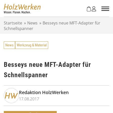
Z
u
m
I
Startseite
»
News
»
Besseys neue MFT-Adapter für
n
Schnellspanner
h
a
l
News
Werkzeug & Material
t
s
p
r
Besseys neue MFT-Adapter für
i
Schnellspanner
n
g
e
n
Redaktion HolzWerken
17.08.2017