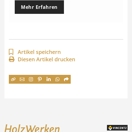
e
Mehr Erfahren
i
s
s
p
a
Artikel speichern
n
Diesen Artikel drucken
n
e
:
7
4
,
0