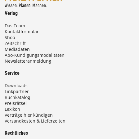
0
Verlag
€
Das Team
b
Kontaktformular
Shop
i
Zeitschrift
Mediadaten
s
Abo-Kündigungsmodalitäten
Newsletteranmeldung
9
3
Service
,
Downloads
0
Linkpartner
Buchkatalog
0
Preisrätsel
Lexikon
Verträge hier kündigen
€
Versandkosten & Lieferzeiten
Rechtliches