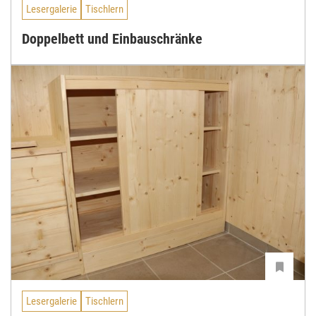
Lesergalerie
Tischlern
Doppelbett und Einbauschränke
Lesergalerie
Tischlern