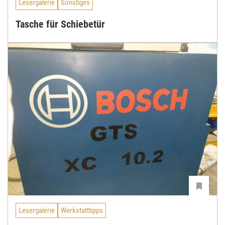
Lesergalerie
Sonstiges
Tasche für Schiebetür
Lesergalerie
Werkstatttipps