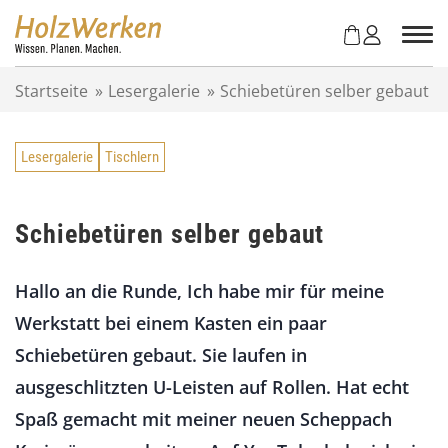
Z
u
m
I
Startseite
»
Lesergalerie
»
Schiebetüren selber gebaut
n
h
a
Lesergalerie
Tischlern
l
t
s
p
Schiebetüren selber gebaut
r
i
Hallo an die Runde, Ich habe mir für meine
n
g
Werkstatt bei einem Kasten ein paar
e
Schiebetüren gebaut. Sie laufen in
n
ausgeschlitzten U-Leisten auf Rollen. Hat echt
Spaß gemacht mit meiner neuen Scheppach