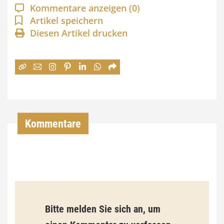
a
Kommentare anzeigen
(0)
n
Artikel speichern
Diesen Artikel drucken
n
e
:
7
4
,
Kommentare
0
0
€
b
Bitte melden Sie sich an, um
i