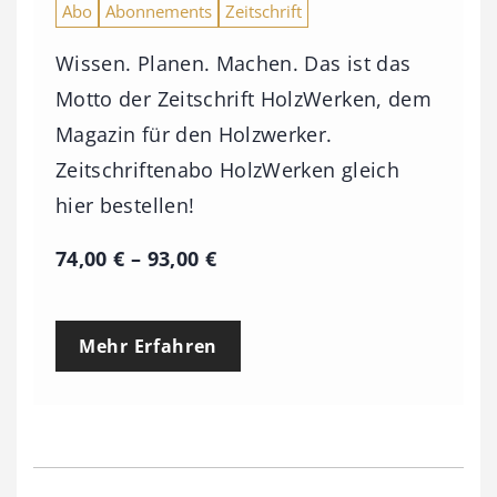
Abo
Abonnements
Zeitschrift
Wissen. Planen. Machen. Das ist das
Motto der Zeitschrift HolzWerken, dem
Magazin für den Holzwerker.
Zeitschriftenabo HolzWerken gleich
hier bestellen!
P
74,00
€
–
93,00
€
r
e
Mehr Erfahren
i
s
s
p