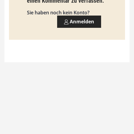
einen Kommentar zu verfassen.
s
9
Sie haben noch kein Konto?
3
Anmelden
,
0
0
€