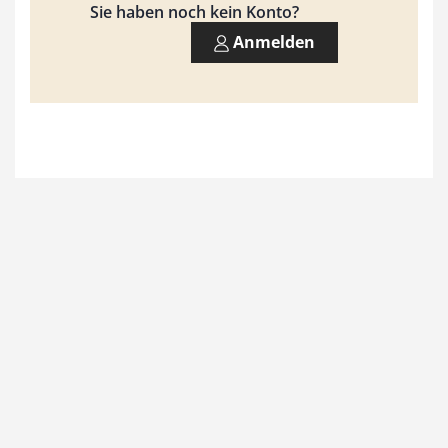
9
Sie haben noch kein Konto?
3
Anmelden
,
0
0
€