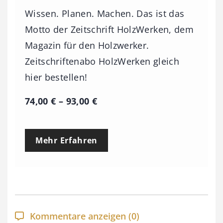
Wissen. Planen. Machen. Das ist das
Motto der Zeitschrift HolzWerken, dem
Magazin für den Holzwerker.
Zeitschriftenabo HolzWerken gleich
hier bestellen!
P
74,00
€
–
93,00
€
r
e
Mehr Erfahren
i
s
s
p
a
Kommentare anzeigen
(0)