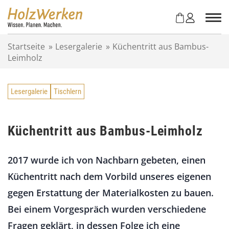
Z
u
m
I
Startseite
»
Lesergalerie
»
Küchentritt aus Bambus-
n
Leimholz
h
a
l
Lesergalerie
Tischlern
t
s
p
r
Küchentritt aus Bambus-Leimholz
i
n
2017 wurde ich von Nachbarn gebeten, einen
g
e
Küchentritt nach dem Vorbild unseres eigenen
n
gegen Erstattung der Materialkosten zu bauen.
Bei einem Vorgespräch wurden verschiedene
Fragen geklärt, in dessen Folge ich eine