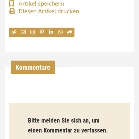
n
Artikel speichern
Diesen Artikel drucken
n
e
:
7
4
,
Kommentare
0
0
€
b
Bitte melden Sie sich an, um
i
einen Kommentar zu verfassen.
s