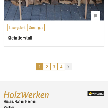
Lesergalerie
Sonstiges
Kleintierstall
1
2
3
4
Verlag