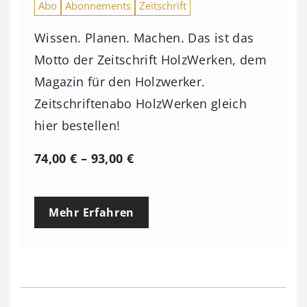
Abo
Abonnements
Zeitschrift
Wissen. Planen. Machen. Das ist das
Motto der Zeitschrift HolzWerken, dem
Magazin für den Holzwerker.
Zeitschriftenabo HolzWerken gleich
hier bestellen!
P
74,00
€
–
93,00
€
r
e
Mehr Erfahren
i
s
s
p