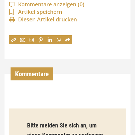
a
Kommentare anzeigen
(0)
n
Artikel speichern
Diesen Artikel drucken
n
e
:
7
4
,
Kommentare
0
0
€
b
Bitte melden Sie sich an, um
i