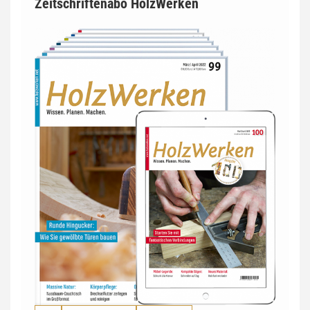
Zeitschriftenabo HolzWerken