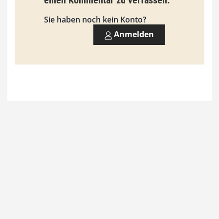
einen Kommentar zu verfassen.
s
9
Sie haben noch kein Konto?
3
Anmelden
,
0
0
€