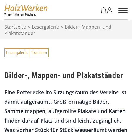
Z
u
m
I
Startseite
»
Lesergalerie
»
Bilder-, Mappen- und
n
Plakatständer
h
a
l
Lesergalerie
Tischlern
t
s
p
r
Bilder-, Mappen- und Plakatständer
i
n
Eine Potterecke im Sitzungsraum des Vereins ist
g
e
damit aufgeräumt. Großformatige Bilder,
n
Sammelmappen, aufgerollte Plakate und Karten
finden darauf Platz und sind leicht zugänglich.
Was vorher Stück für Stück weggeräumt werden