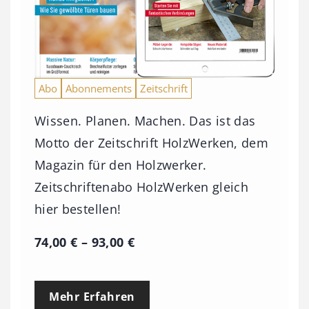
Abo
Abonnements
Zeitschrift
Wissen. Planen. Machen. Das ist das
Motto der Zeitschrift HolzWerken, dem
Magazin für den Holzwerker.
Zeitschriftenabo HolzWerken gleich
hier bestellen!
P
74,00
€
–
93,00
€
r
e
Mehr Erfahren
i