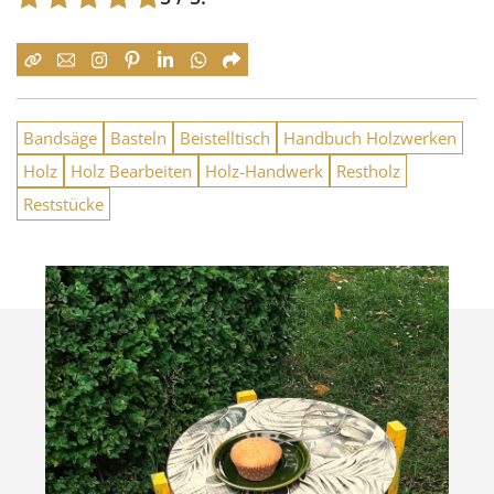
Bandsäge
Basteln
Beistelltisch
Handbuch Holzwerken
Holz
Holz Bearbeiten
Holz-Handwerk
Restholz
Reststücke