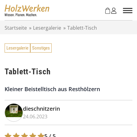
Z
u
m
I
Startseite
»
Lesergalerie
»
Tablett-Tisch
n
h
a
Lesergalerie
Sonstiges
l
t
s
p
Tablett-Tisch
r
i
Kleiner Beistelltisch aus Resthölzern
n
g
e
dieschnitzerin
n
24.06.2023
5
/ 5.