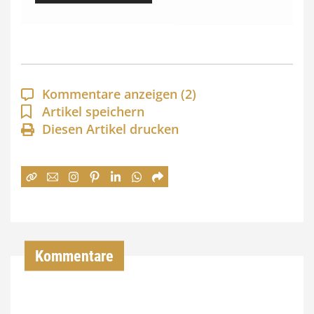
s
s
p
a
Kommentare anzeigen
(2)
n
Artikel speichern
Diesen Artikel drucken
n
e
:
7
4
,
Kommentare
0
0