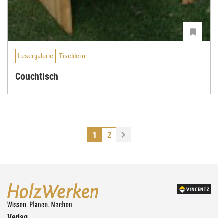
Lesergalerie
Tischlern
Couchtisch
1
2
Verlag