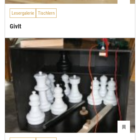
Lesergalerie
Tischlern
GivIt