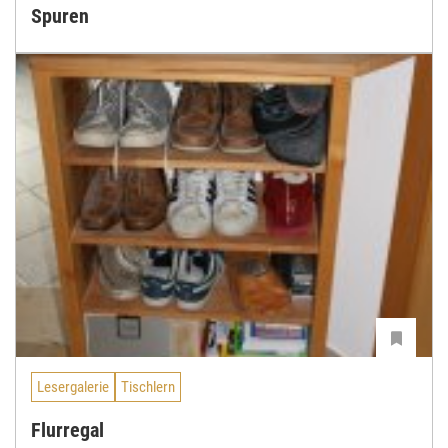
Spuren
Lesergalerie
Tischlern
Flurregal