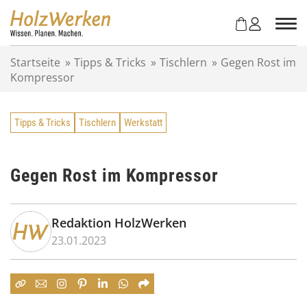
Z
u
m
I
Startseite
»
Tipps & Tricks
»
Tischlern
»
Gegen Rost im
n
Kompressor
h
a
l
Tipps & Tricks
Tischlern
Werkstatt
t
s
p
r
Gegen Rost im Kompressor
i
n
g
Redaktion HolzWerken
e
23.01.2023
n