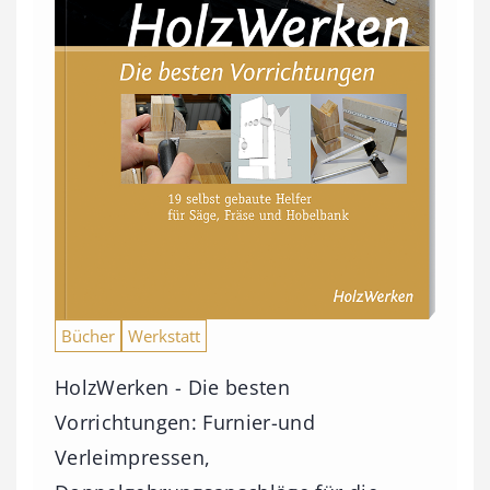
0
0
€
b
i
s
9
3
Bücher
Werkstatt
,
0
HolzWerken - Die besten
0
Vorrichtungen: Furnier-und
Verleimpressen,
€