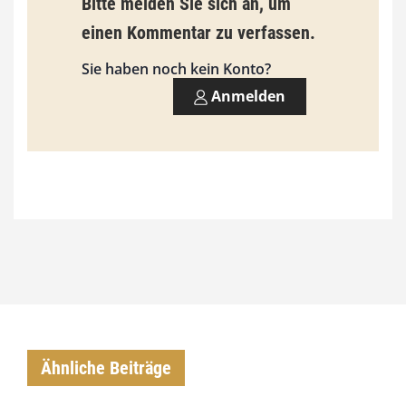
Bitte melden Sie sich an, um
3
einen Kommentar zu verfassen.
,
Sie haben noch kein Konto?
0
Anmelden
0
€
Ähnliche Beiträge