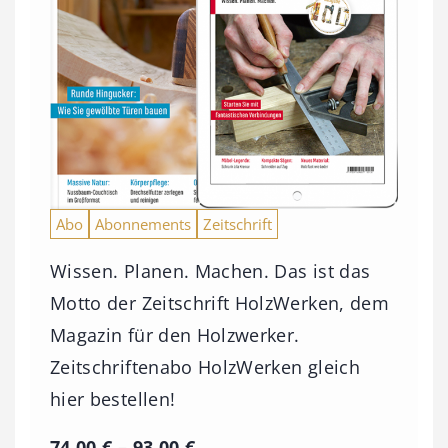
Abo
Abonnements
Zeitschrift
Wissen. Planen. Machen. Das ist das
Motto der Zeitschrift HolzWerken, dem
Magazin für den Holzwerker.
Zeitschriftenabo HolzWerken gleich
hier bestellen!
P
74,00
€
–
93,00
€