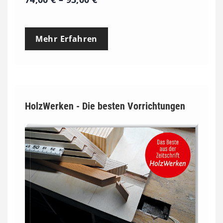
r
e
Mehr Erfahren
i
s
s
p
HolzWerken - Die besten Vorrichtungen
a
n
n
e
:
7
4
,