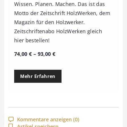
Wissen. Planen. Machen. Das ist das
Motto der Zeitschrift HolzWerken, dem
Magazin für den Holzwerker.
Zeitschriftenabo HolzWerken gleich
hier bestellen!
P
74,00
€
–
93,00
€
r
e
Mehr Erfahren
i
s
s
p
a
Kommentare anzeigen
(0)
n
Artikel speichern