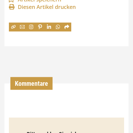
Diesen Artikel drucken
n
e
:
7
4
,
0
0
Kommentare
€
b
i
s
9