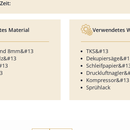
Zeit:
es Material
Verwendetes 
 und 8mm&#13
TKS&#13
olz&#13
Dekupiersäge&#1
#13
Schleifpapier&#1
3
Druckluftnagler&
Kompressor&#13
Sprühlack