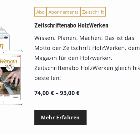
Abo
Abonnements
Zeitschrift
Zeitschriftenabo HolzWerken
Wissen. Planen. Machen. Das ist das
Motto der Zeitschrift HolzWerken, de
Magazin für den Holzwerker.
Zeitschriftenabo HolzWerken gleich hi
bestellen!
P
74,00
€
–
93,00
€
r
e
Mehr Erfahren
i
s