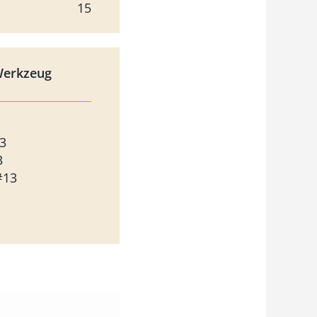
15
Werkzeug
3
3
#13