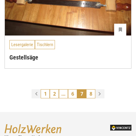
Lesergalerie
Tischlern
Gestellsäge
1
2
…
6
7
8