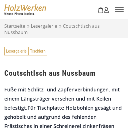
Z
u
m
I
Startseite
»
Lesergalerie
»
CoutschtIsch aus
n
Nussbaum
h
a
l
Lesergalerie
Tischlern
t
s
p
r
CoutschtIsch aus Nussbaum
i
n
Füße mit Schlitz- und Zapfenverbindungen, mit
g
e
einem Längsträger versehen und mit Keilen
n
befestigt.Für Tischplatte Holzbohlen gesägt und
gehobelt und aufgrund des fehlenden
Frästisches in einer Schreinerei zinkenfräsen