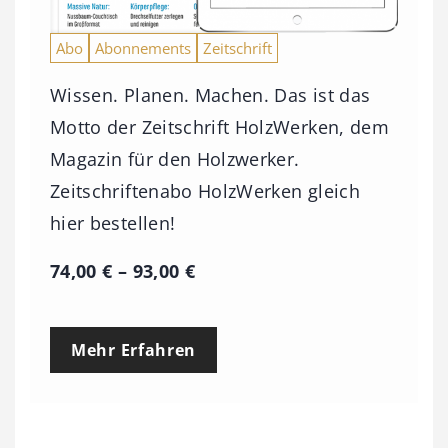
Abo
Abonnements
Zeitschrift
Wissen. Planen. Machen. Das ist das
Motto der Zeitschrift HolzWerken, dem
Magazin für den Holzwerker.
Zeitschriftenabo HolzWerken gleich
hier bestellen!
P
74,00
€
–
93,00
€
r
e
Mehr Erfahren
i
s
s