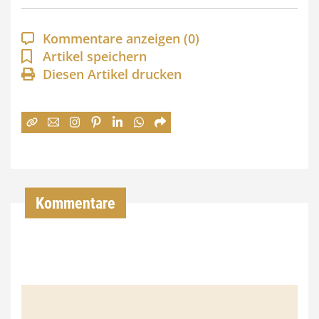
p
a
Kommentare anzeigen
(0)
n
Artikel speichern
Diesen Artikel drucken
n
e
:
7
4
,
Kommentare
0
0
€
b