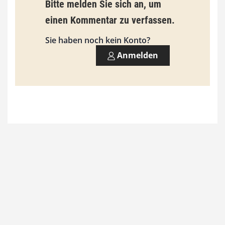
Bitte melden Sie sich an, um
i
einen Kommentar zu verfassen.
s
9
Sie haben noch kein Konto?
3
Anmelden
,
0
0
€