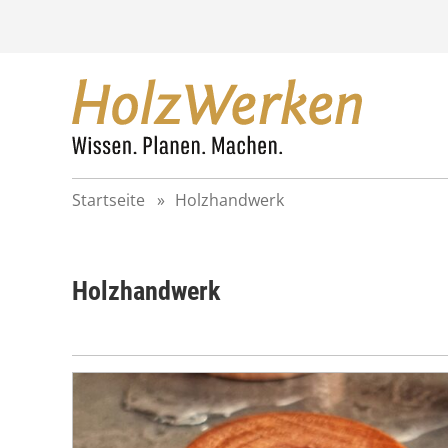
Z
u
m
I
n
h
a
l
t
Startseite
»
Holzhandwerk
s
p
r
i
Holzhandwerk
n
g
e
n