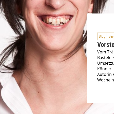
Blog
Ver
Vorst
Vom Trä
Basteln 
Umsetzu
Könner. 
Autorin 
Woche hi