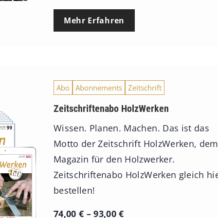
Mehr Erfahren
Abo
Abonnements
Zeitschrift
Zeitschriftenabo HolzWerken
Wissen. Planen. Machen. Das ist das
Motto der Zeitschrift HolzWerken, de
Magazin für den Holzwerker.
Zeitschriftenabo HolzWerken gleich hi
bestellen!
P
74,00
€
–
93,00
€