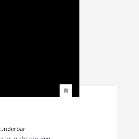
 wunderbar
itet nicht nur den