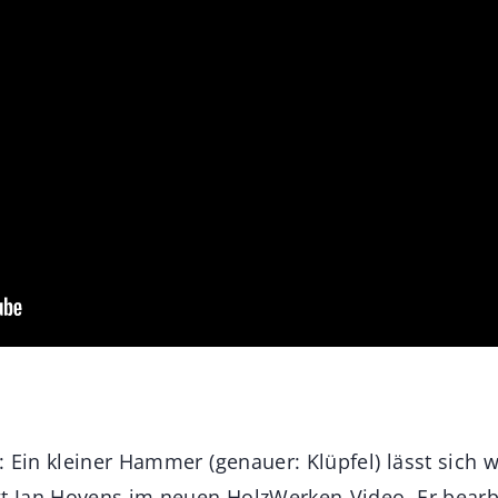
: Ein kleiner Hammer (genauer: Klüpfel) lässt sich
gt Jan Hovens im neuen HolzWerken-Video. Er bearbe