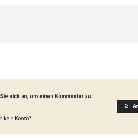
0
0
€
b
i
s
9
3
,
 Sie sich an, um einen Kommentar zu
0
A
0
h kein Konto?
€