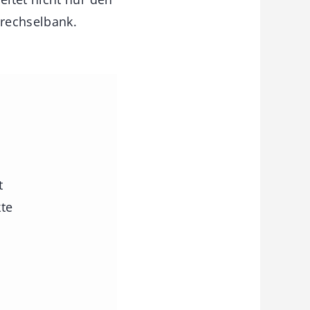
Drechselbank.
t
kte