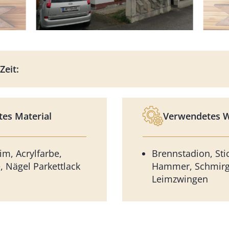
Zeit:
es Material
Verwendetes 
im, Acrylfarbe,
Brennstadion, Sti
, Nägel Parkettlack
Hammer, Schmirg
Leimzwingen