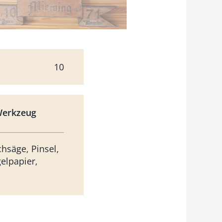
10
Werkzeug
chsäge, Pinsel,
elpapier,