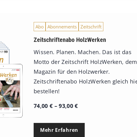
Abo
Abonnements
Zeitschrift
Zeitschriftenabo HolzWerken
Wissen. Planen. Machen. Das ist das
Motto der Zeitschrift HolzWerken, de
Magazin für den Holzwerker.
Zeitschriftenabo HolzWerken gleich hi
bestellen!
P
74,00
€
–
93,00
€
r
e
Mehr Erfahren
i