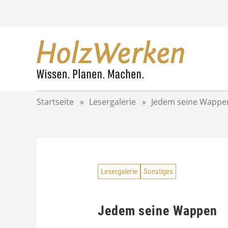
Z
u
m
I
n
h
a
l
t
Startseite
»
Lesergalerie
»
Jedem seine Wappe
s
p
r
i
n
g
Lesergalerie
Sonstiges
e
n
Jedem seine Wappen