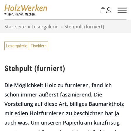
Z
u
m
I
Startseite
»
Lesergalerie
»
Stehpult (furniert)
n
h
a
Lesergalerie
Tischlern
l
t
s
p
Stehpult (furniert)
r
i
Die Möglichkeit Holz zu furnieren, fand ich
n
g
schon immer äußerst faszinierend. Die
e
Vorstellung auf diese Art, billiges Baumarktholz
n
mit edlen Holzfurnieren zu beschichten hat ja
auch was. Um unseren Papierkram kurzfristig