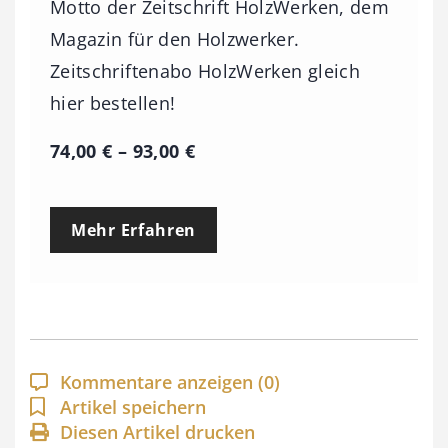
Motto der Zeitschrift HolzWerken, dem
Magazin für den Holzwerker.
Zeitschriftenabo HolzWerken gleich
hier bestellen!
P
74,00
€
–
93,00
€
r
e
Mehr Erfahren
i
s
s
p
a
Kommentare anzeigen
(0)
n
Artikel speichern
Diesen Artikel drucken
n