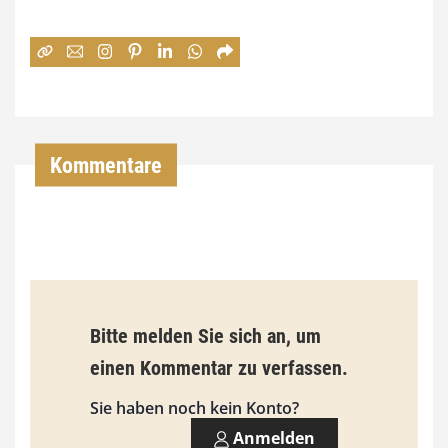
e
:
7
4
,
Kommentare
0
0
€
b
Bitte melden Sie sich an, um
i
einen Kommentar zu verfassen.
s
9
Sie haben noch kein Konto?
3
Anmelden