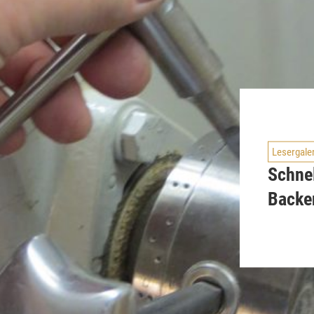
Lesergale
Schnel
Backe