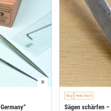
Blog
Heiko Rech
n Germany“
Sägen schärfen – 