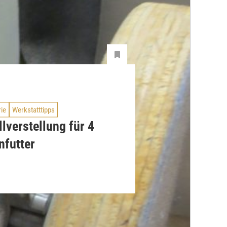
rie
Werkstatttipps
lverstellung für 4
nfutter