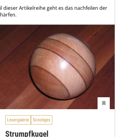
il dieser Artikelreihe geht es das nachfeilen der
chärfen.
Lesergalerie
Sonstiges
Strumpfkugel