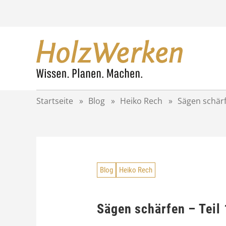
Z
u
m
I
n
h
a
l
t
Startseite
»
Blog
»
Heiko Rech
»
Sägen schärf
s
p
r
i
n
g
Blog
Heiko Rech
e
n
Sägen schärfen – Teil 