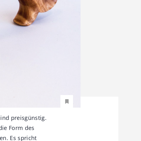
nd preisgünstig.
 die Form des
n. Es spricht