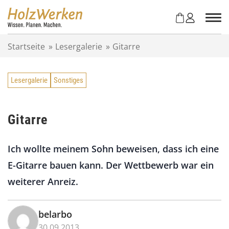
Z
u
m
I
Startseite
»
Lesergalerie
»
Gitarre
n
h
a
Lesergalerie
Sonstiges
l
t
s
p
Gitarre
r
i
Ich wollte meinem Sohn beweisen, dass ich eine
n
g
E-Gitarre bauen kann. Der Wettbewerb war ein
e
weiterer Anreiz.
n
belarbo
30.09.2013