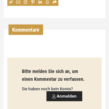
4
,
0
Kommentare
0
€
b
i
s
Bitte melden Sie sich an, um
9
einen Kommentar zu verfassen.
3
Sie haben noch kein Konto?
,
Anmelden
0
0