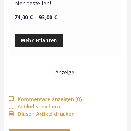
hier bestellen!
P
74,00
€
–
93,00
€
r
e
Mehr Erfahren
i
s
s
Anzeige:
p
a
n
Kommentare anzeigen
(0)
n
Artikel speichern
e
Diesen Artikel drucken
:
7