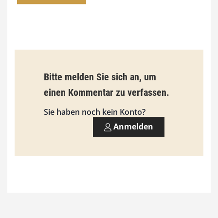
0
0
€
b
Bitte melden Sie sich an, um
i
einen Kommentar zu verfassen.
s
9
Sie haben noch kein Konto?
3
Anmelden
,
0
0
€