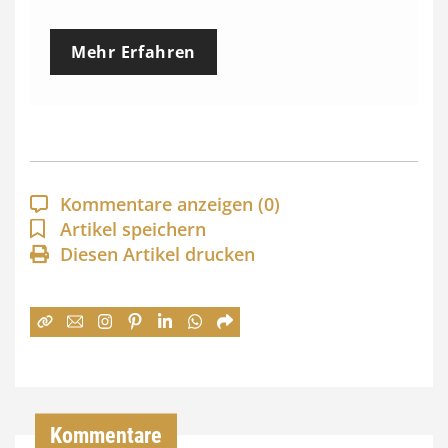
r
e
Mehr Erfahren
i
s
s
p
a
Kommentare anzeigen
(0)
n
Artikel speichern
Diesen Artikel drucken
n
e
:
7
4
,
Kommentare