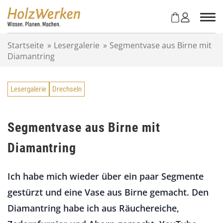
Z
u
m
I
Startseite
»
Lesergalerie
»
Segmentvase aus Birne mit
n
Diamantring
h
a
l
Lesergalerie
Drechseln
t
s
p
r
Segmentvase aus Birne mit
i
Diamantring
n
g
e
Ich habe mich wieder über ein paar Segmente
n
gestürzt und eine Vase aus Birne gemacht. Den
Diamantring habe ich aus Räuchereiche,