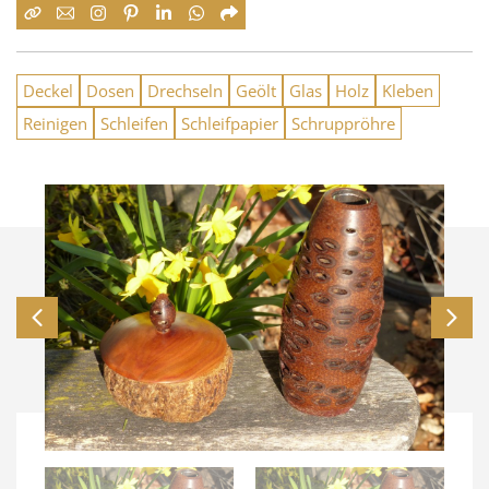
Deckel
Dosen
Drechseln
Geölt
Glas
Holz
Kleben
Reinigen
Schleifen
Schleifpapier
Schruppröhre