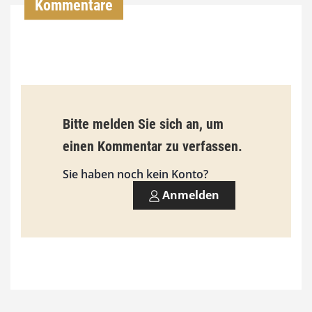
Kommentare
0
0
€
b
Bitte melden Sie sich an, um
i
einen Kommentar zu verfassen.
s
9
Sie haben noch kein Konto?
3
Anmelden
,
0
0
€