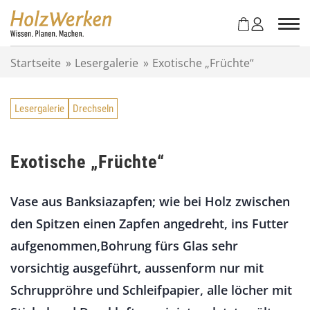
Z
u
m
I
Startseite
»
Lesergalerie
»
Exotische „Früchte“
n
h
a
Lesergalerie
Drechseln
l
t
s
p
Exotische „Früchte“
r
i
Vase aus Banksiazapfen; wie bei Holz zwischen
n
g
den Spitzen einen Zapfen angedreht, ins Futter
e
aufgenommen,Bohrung fürs Glas sehr
n
vorsichtig ausgeführt, aussenform nur mit
Schruppröhre und Schleifpapier, alle löcher mit