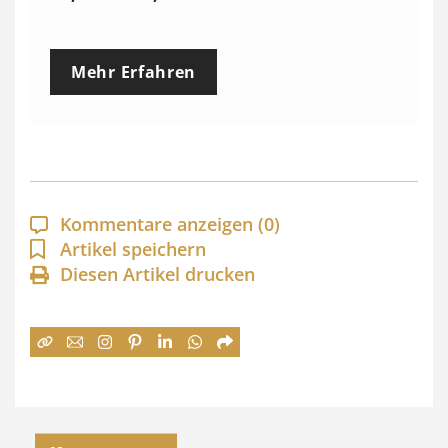
r
e
Mehr Erfahren
i
s
s
p
a
Kommentare anzeigen
(0)
n
Artikel speichern
Diesen Artikel drucken
n
e
:
7
4
,