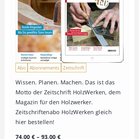
Abo
Abonnements
Zeitschrift
Wissen. Planen. Machen. Das ist das
Motto der Zeitschrift HolzWerken, dem
Magazin für den Holzwerker.
Zeitschriftenabo HolzWerken gleich
hier bestellen!
P
74,00
€
–
93,00
€