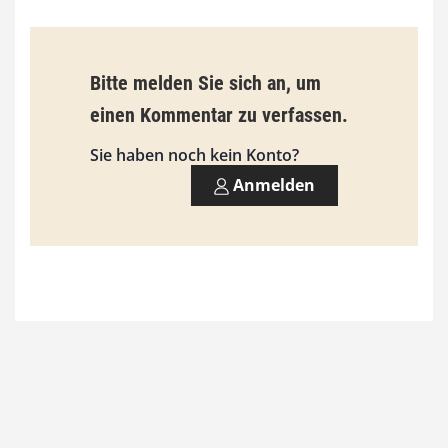
€
b
Bitte melden Sie sich an, um
i
einen Kommentar zu verfassen.
s
9
Sie haben noch kein Konto?
3
Anmelden
,
0
0
€