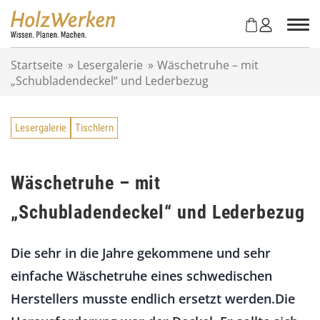
Z
u
m
I
Startseite
»
Lesergalerie
»
Wäschetruhe – mit
n
„Schubladendeckel“ und Lederbezug
h
a
l
Lesergalerie
Tischlern
t
s
p
r
Wäschetruhe – mit
i
„Schubladendeckel“ und Lederbezug
n
g
e
Die sehr in die Jahre gekommene und sehr
n
einfache Wäschetruhe eines schwedischen
Herstellers musste endlich ersetzt werden.Die