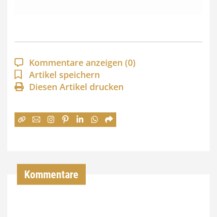
s
s
p
a
Kommentare anzeigen
(0)
n
Artikel speichern
Diesen Artikel drucken
n
e
:
7
4
,
Kommentare
0
0