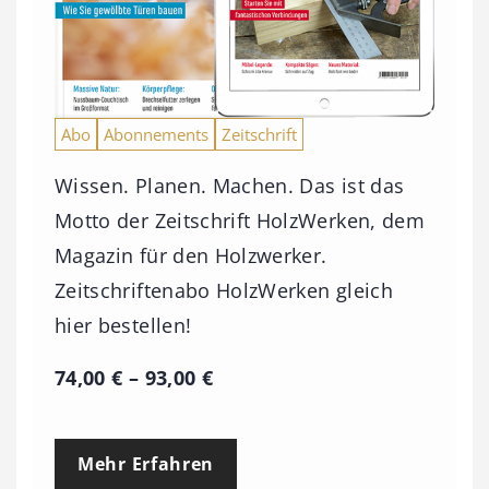
Abo
Abonnements
Zeitschrift
Wissen. Planen. Machen. Das ist das
Motto der Zeitschrift HolzWerken, dem
Magazin für den Holzwerker.
Zeitschriftenabo HolzWerken gleich
hier bestellen!
P
74,00
€
–
93,00
€
r
e
Mehr Erfahren
i